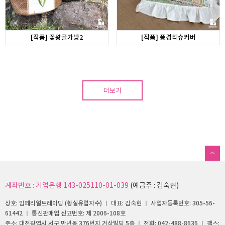
[작품] 꽃왕골가방2
[작품] 풍경티슈커버
더보기
계좌번호 : 기업은행 143-025110-01-039
(예금주 : 김숙현)
상호: 임페리얼트레이딩 (황실유럽자수) ㅣ 대표: 김숙현 ㅣ 사업자등록번호: 305-56-
61442 ㅣ 통신판매업 신고번호: 제 2006-108호
주소: 대전광역시 서구 만년동 376번지 거상빌딩 5층 ㅣ 전화: 042-488-8636 ㅣ 팩스: