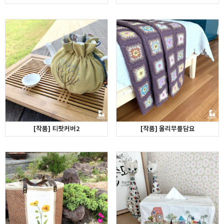
[작품] 티팟커버2
[작품] 울리무릎담요